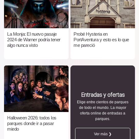
La Monja: El nuevo pasaje
Probé Hysteria en
2024 de Warner podría tener
PortAventura y esto es lo que
algo nunca visto
me pareció
Entradas y ofertas
Elige entre cientos de parques
de todo el mundo. La mayor
oferta online de entradas a
Halloween 2026: todos los
parques.
parques donde ir a pasar
miedo
Ver más ❯