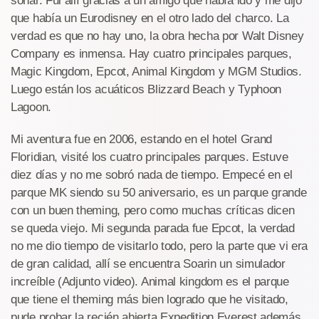
soñar. Fui allí gracias a un amigo que había ido y me dijo
que había un Eurodisney en el otro lado del charco. La
verdad es que no hay uno, la obra hecha por Walt Disney
Company es inmensa. Hay cuatro principales parques,
Magic Kingdom, Epcot, Animal Kingdom y MGM Studios.
Luego están los acuáticos Blizzard Beach y Typhoon
Lagoon.
Mi aventura fue en 2006, estando en el hotel Grand
Floridian, visité los cuatro principales parques. Estuve
diez días y no me sobró nada de tiempo. Empecé en el
parque MK siendo su 50 aniversario, es un parque grande
con un buen theming, pero como muchas críticas dicen
se queda viejo. Mi segunda parada fue Epcot, la verdad
no me dio tiempo de visitarlo todo, pero la parte que vi era
de gran calidad, allí se encuentra Soarin un simulador
increíble (Adjunto video). Animal kingdom es el parque
que tiene el theming más bien logrado que he visitado,
pude probar la recién abierta Expedition Everest además