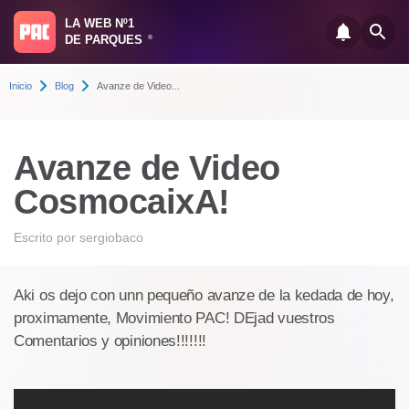
LA WEB Nº1
DE PARQUES
®
Inicio
Blog
Avanze de Video...
Avanze de Video
CosmocaixA!
Escrito por
sergiobaco
Aki os dejo con unn pequeño avanze de la kedada de hoy,
proximamente, Movimiento PAC! DEjad vuestros
Comentarios y opiniones!!!!!!!