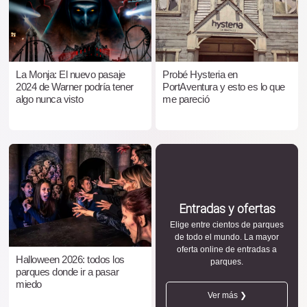
La Monja: El nuevo pasaje
Probé Hysteria en
2024 de Warner podría tener
PortAventura y esto es lo que
algo nunca visto
me pareció
Entradas y ofertas
Elige entre cientos de parques
de todo el mundo. La mayor
oferta online de entradas a
Halloween 2026: todos los
parques.
parques donde ir a pasar
miedo
Ver más ❯