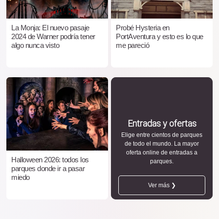
La Monja: El nuevo pasaje
Probé Hysteria en
2024 de Warner podría tener
PortAventura y esto es lo que
algo nunca visto
me pareció
Entradas y ofertas
Elige entre cientos de parques
de todo el mundo. La mayor
oferta online de entradas a
Halloween 2026: todos los
parques.
parques donde ir a pasar
miedo
Ver más ❯