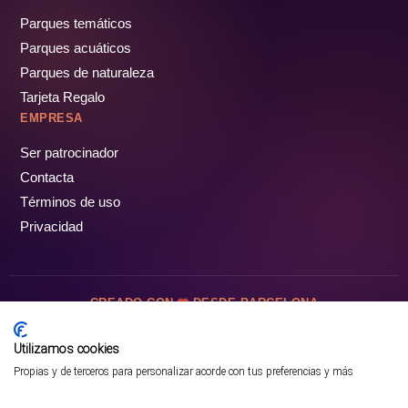
Parques temáticos
Parques acuáticos
Parques de naturaleza
Tarjeta Regalo
EMPRESA
Ser patrocinador
Contacta
Términos de uso
Privacidad
CREADO CON
DESDE BARCELONA
OCIOTUR DIGITAL SL. © Todos los derechos reservados · 2026
Utilizamos cookies
Propias y de terceros para personalizar acorde con tus preferencias y más