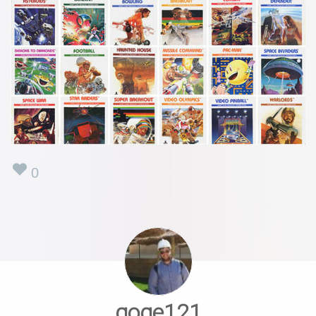
0
goge121