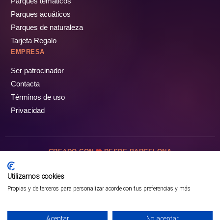
Parques temáticos
Parques acuáticos
Parques de naturaleza
Tarjeta Regalo
EMPRESA
Ser patrocinador
Contacta
Términos de uso
Privacidad
CREADO CON
DESDE BARCELONA
OCIOTUR DIGITAL SL. © Todos los derechos reservados · 2026
Utilizamos cookies
Propias y de terceros para personalizar acorde con tus preferencias y más
Aceptar
No aceptar