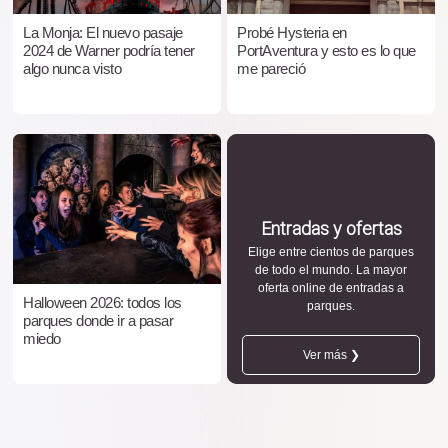
La Monja: El nuevo pasaje
Probé Hysteria en
2024 de Warner podría tener
PortAventura y esto es lo que
algo nunca visto
me pareció
Entradas y ofertas
Elige entre cientos de parques
de todo el mundo. La mayor
oferta online de entradas a
Halloween 2026: todos los
parques.
parques donde ir a pasar
miedo
Ver más ❯