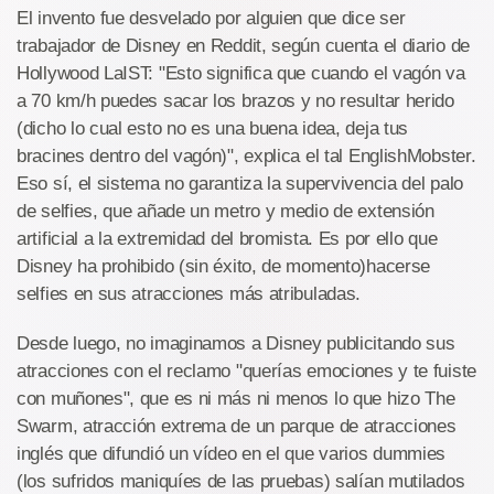
El invento fue desvelado por alguien que dice ser
trabajador de Disney en Reddit, según cuenta el diario de
Hollywood LaIST: "Esto significa que cuando el vagón va
a 70 km/h puedes sacar los brazos y no resultar herido
(dicho lo cual esto no es una buena idea, deja tus
bracines dentro del vagón)", explica el tal EnglishMobster.
Eso sí, el sistema no garantiza la supervivencia del palo
de selfies, que añade un metro y medio de extensión
artificial a la extremidad del bromista. Es por ello que
Disney ha prohibido (sin éxito, de momento)hacerse
selfies en sus atracciones más atribuladas.
Desde luego, no imaginamos a Disney publicitando sus
atracciones con el reclamo "querías emociones y te fuiste
con muñones", que es ni más ni menos lo que hizo The
Swarm, atracción extrema de un parque de atracciones
inglés que difundió un vídeo en el que varios dummies
(los sufridos maniquíes de las pruebas) salían mutilados