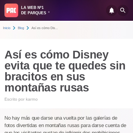
LA WEB Nº1
DE PARQUES
®
Inicio
Blog
Así es cómo Dis...
Así es cómo Disney
evita que te quedes sin
bracitos en sus
montañas rusas
Escrito por
karmo
No hay más que darse una vuelta por las galerías de
fotos divertidas en montañas rusas para darse cuenta de
que los visitantes gustan de infringir dos prohibiciones