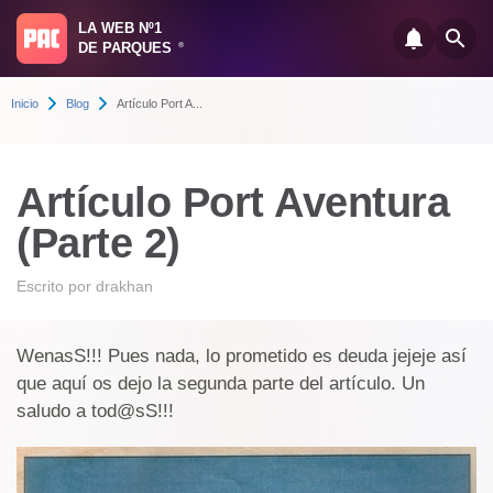
LA WEB Nº1
DE PARQUES
®
Inicio
Blog
Artículo Port A...
Artículo Port Aventura
(Parte 2)
Escrito por
drakhan
WenasS!!! Pues nada, lo prometido es deuda jejeje así
que aquí os dejo la segunda parte del artículo. Un
saludo a tod@sS!!!