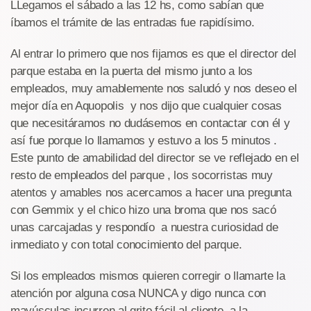
LLegamos el sábado a las 12 hs, como sabían que
íbamos el trámite de las entradas fue rapidísimo.
Al entrar lo primero que nos fijamos es que el director del
parque estaba en la puerta del mismo junto a los
empleados, muy amablemente nos saludó y nos deseo el
mejor día en Aquopolis y nos dijo que cualquier cosas
que necesitáramos no dudásemos en contactar con él y
así fue porque lo llamamos y estuvo a los 5 minutos .
Este punto de amabilidad del director se ve reflejado en el
resto de empleados del parque , los socorristas muy
atentos y amables nos acercamos a hacer una pregunta
con Gemmix y el chico hizo una broma que nos sacó
unas carcajadas y respondío a nuestra curiosidad de
inmediato y con total conocimiento del parque.
Si los empleados mismos quieren corregir o llamarte la
atención por alguna cosa NUNCA y digo nunca con
mayúsculas incurren al grito fácil al cliente, a la