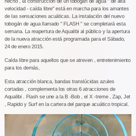
hecho , la construcción de un tobogán de agua " de alta
velocidad - caída libre" está en marcha para los amantes
de las sensaciones acuáticas. La instalación del nuevo
tobogán de agua llamado " FLASH " se completará esta
semana. La reapertura de Aqualibi al público y la apertura
de la nueva atracción está programada para el Sábado,
24 de enero 2015.
Caída libre para aquellos que se atreven , entretenimiento
para los demás,
Esta atracción blanca, bandas translúcidas azules
cortadas , complementa los otras 6 atracciones de
Aqualibi . Flash se une a la B -Bob , el X -treme , Zap, Jet
, Rapido y Surf en la cartera del parque acuático tropical.