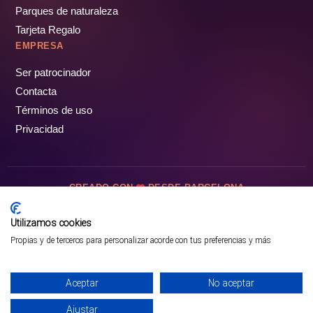
Parques de naturaleza
Tarjeta Regalo
EMPRESA
Ser patrocinador
Contacta
Términos de uso
Privacidad
CREADO CON
DESDE BARCELONA
OCIOTUR DIGITAL SL. © Todos los derechos reservados · 2026
Utilizamos cookies
Propias y de terceros para personalizar acorde con tus preferencias y más
Aceptar
No aceptar
Ajustar