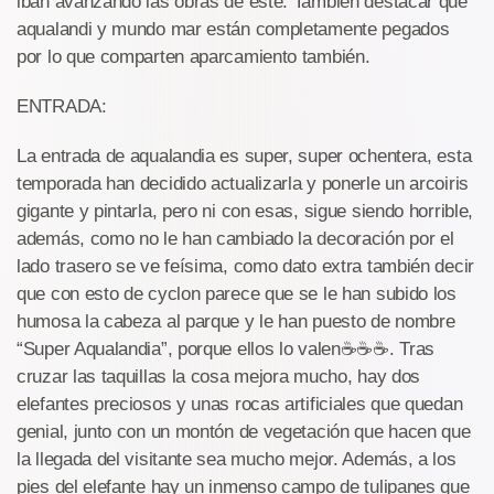
iban avanzando las obras de este. También destacar que
aqualandi y mundo mar están completamente pegados
por lo que comparten aparcamiento también.
ENTRADA:
La entrada de aqualandia es super, super ochentera, esta
temporada han decidido actualizarla y ponerle un arcoiris
gigante y pintarla, pero ni con esas, sigue siendo horrible,
además, como no le han cambiado la decoración por el
lado trasero se ve feísima, como dato extra también decir
que con esto de cyclon parece que se le han subido los
humosa la cabeza al parque y le han puesto de nombre
“Super Aqualandia”, porque ellos lo valen☕☕☕. Tras
cruzar las taquillas la cosa mejora mucho, hay dos
elefantes preciosos y unas rocas artificiales que quedan
genial, junto con un montón de vegetación que hacen que
la llegada del visitante sea mucho mejor. Además, a los
pies del elefante hay un inmenso campo de tulipanes que