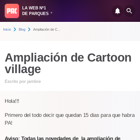
LA WEB Nº1
DE PARQUES
®
Inicio
Blog
Ampliación de C...
Ampliación de Cartoon
village
Escrito por
jambre
Hola!!!
Primero del todo decir que quedan 15 dias para que habra
PA!
Aviso: Todas las novedades de la ampliación de