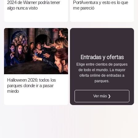
2024 de Warner podría tener
PortAventura y esto es lo que
algo nunca visto
me pareció
Entradas y ofertas
Elige entre cientos de parques
de todo el mundo. La mayor
oferta online de entradas a
Halloween 2026: todos los
parques.
parques donde ir a pasar
miedo
Ver más ❯