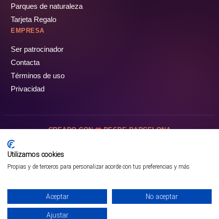
Parques de naturaleza
Tarjeta Regalo
EMPRESA
Ser patrocinador
Contacta
Términos de uso
Privacidad
CREADO CON
DESDE BARCELONA
OCIOTUR DIGITAL SL. © Todos los derechos reservados · 2026
Utilizamos cookies
Propias y de terceros para personalizar acorde con tus preferencias y más
Aceptar
No aceptar
Ajustar