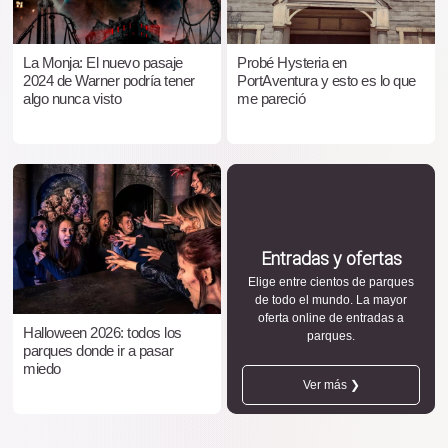
La Monja: El nuevo pasaje
Probé Hysteria en
2024 de Warner podría tener
PortAventura y esto es lo que
algo nunca visto
me pareció
Entradas y ofertas
Elige entre cientos de parques
de todo el mundo. La mayor
oferta online de entradas a
Halloween 2026: todos los
parques.
parques donde ir a pasar
miedo
Ver más ❯