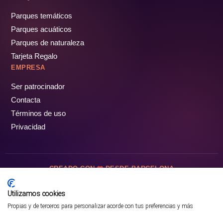
Parques temáticos
Parques acuáticos
Parques de naturaleza
Tarjeta Regalo
EMPRESA
Ser patrocinador
Contacta
Términos de uso
Privacidad
CREADO CON
DESDE BARCELONA
OCIOTUR DIGITAL SL. © Todos los derechos reservados · 2026
Utilizamos cookies
Propias y de terceros para personalizar acorde con tus preferencias y más