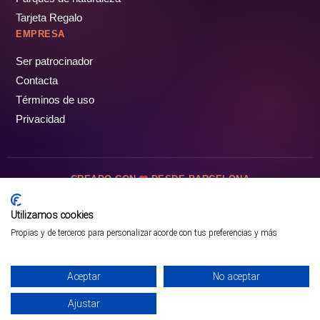
Tarjeta Regalo
EMPRESA
Ser patrocinador
Contacta
Términos de uso
Privacidad
CREADO CON
DESDE BARCELONA
OCIOTUR DIGITAL SL. © Todos los derechos reservados · 2026
Utilizamos cookies
Propias y de terceros para personalizar acorde con tus preferencias y más
Aceptar
No aceptar
Ajustar
¡PÁSALO!
GUÍA COMPLETA ❯