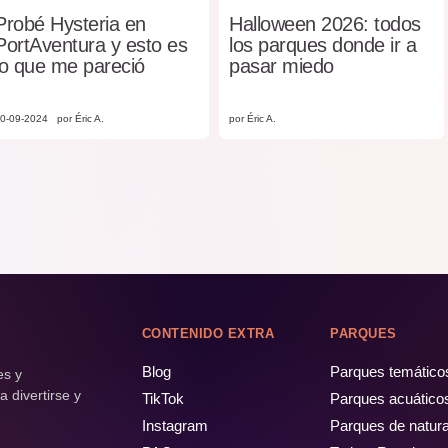
Probé Hysteria en
Halloween 2026: todos
PortAventura y esto es
los parques donde ir a
lo que me pareció
pasar miedo
0-09-2024
por Éric A.
por Éric A.
CONTENIDO EXTRA
PARQUES
Blog
Parques temático
es y
 divertirse y
TikTok
Parques acuático
Instagram
Parques de natur