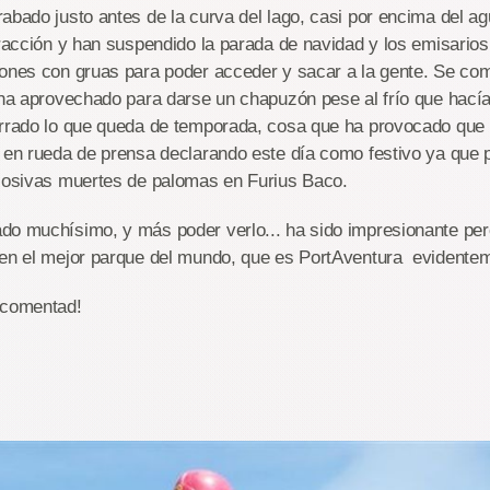
abado justo antes de la curva del lago, casi por encima del a
tracción y han suspendido la parada de navidad y los emisarios
iones con gruas para poder acceder y sacar a la gente. Se co
y ha aprovechado para darse un chapuzón pese al frío que hac
errado lo que queda de temporada, cosa que ha provocado que 
 en rueda de prensa declarando este día como festivo ya que 
plosivas muertes de palomas en Furius Baco.
do muchísimo, y más poder verlo... ha sido impresionante per
 en el mejor parque del mundo, que es PortAventura evidente
 comentad!