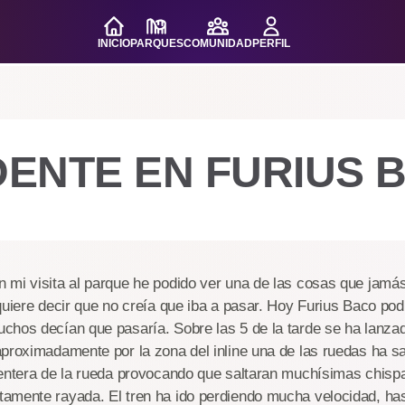
INICIO
PARQUES
COMUNIDAD
PERFIL
DENTE EN FURIUS 
 mi visita al parque he podido ver una de las cosas que jam
quiere decir que no creía que iba a pasar. Hoy Furius Baco po
hos decían que pasaría. Sobre las 5 de la tarde se ha lanzad
proximadamente por la zona del inline una de las ruedas ha sa
entera de la rueda provocando que saltaran muchísimas chispas
amente rayada. El tren ha ido perdiendo mucha velocidad, ha