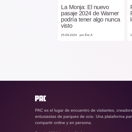
La Monja: El nuevo
pasaje 2024 de Warner
podría tener algo nunca
visto
25-09-2024
por Éric A.
1
PAC es el lugar de encuentro de visitantes, creador
entusiastas de parques de ocio. Una plataforma para
compartir online y en persona.