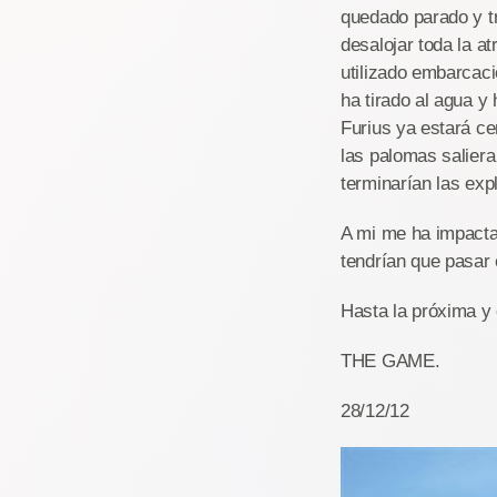
quedado parado y tr
desalojar toda la a
utilizado embarcac
ha tirado al agua 
Furius ya estará c
las palomas saliera
terminarían las ex
A mi me ha impacta
tendrían que pasar
Hasta la próxima y
THE GAME.
28/12/12