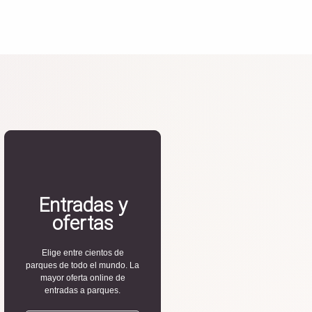
Entradas y
ofertas
Elige entre cientos de
parques de todo el mundo. La
mayor oferta online de
entradas a parques.