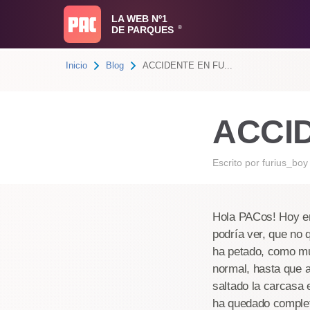
LA WEB Nº1
DE PARQUES
®
Inicio
Blog
ACCIDENTE EN FU...
ACCI
Escrito por
furius_boy
Hola PACos! Hoy en
podría ver, que no 
ha petado, como muc
normal, hasta que a
saltado la carcasa 
ha quedado complet