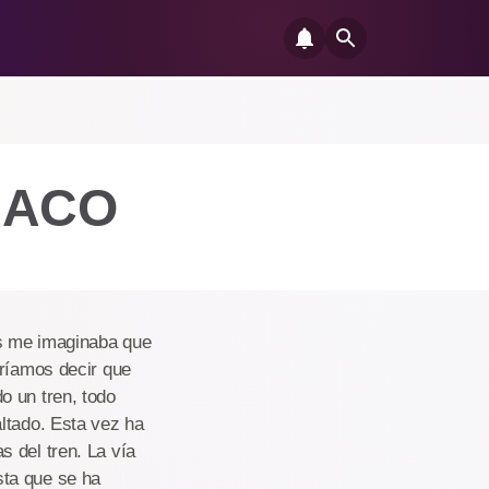
BACO
ás me imaginaba que
dríamos decir que
o un tren, todo
ltado. Esta vez ha
 del tren. La vía
sta que se ha