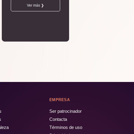
Ver más ❯
EMPRESA
s
Ser patrocinador
s
Contacta
aleza
Términos de uso