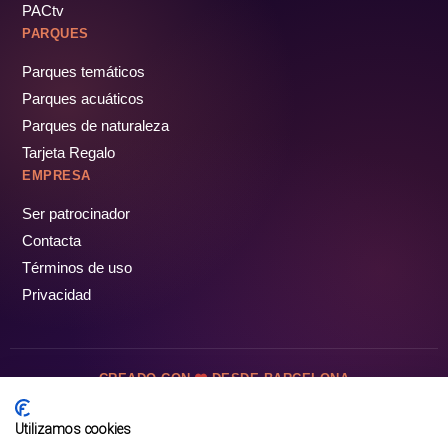
PACtv
PARQUES
Parques temáticos
Parques acuáticos
Parques de naturaleza
Tarjeta Regalo
EMPRESA
Ser patrocinador
Contacta
Términos de uso
Privacidad
CREADO CON
DESDE BARCELONA
OCIOTUR DIGITAL SL. © Todos los derechos reservados · 2026
Utilizamos cookies