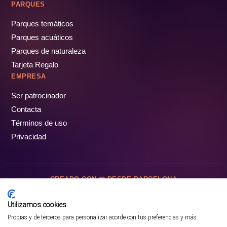
PARQUES
Parques temáticos
Parques acuáticos
Parques de naturaleza
Tarjeta Regalo
EMPRESA
Ser patrocinador
Contacta
Términos de uso
Privacidad
CREADO CON
DESDE BARCELONA
OCIOTUR DIGITAL SL. © Todos los derechos reservados · 2026
Utilizamos cookies
Propias y de terceros para personalizar acorde con tus preferencias y más