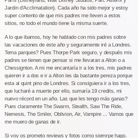
París (Disneyland, Walt Disney Studios, Parc Asterix y
Jardin d'Acclimatation). Cada año ha sido mejor y estoy
super contento de que mis padres me lleven a estos
sitios, no todo el mundo tiene la misma suerte.
A lo que ibamos, hoy he hablado con mis padres sobre
las vacaciones de este año y seguramente iré a Londres.
Tema parques? Pues Thorpe Park seguro, y después mis
padres se tienen que pensar si me llevaran a Alton o a
Chessignton. A mi me encantaría ir a los tres, mis padres
quieren ir a dos e ir a Alton les da bastante pereza porque
esta al quint pino de Londres. Si consiguiera ir a los tres,
que lucharé a muerte por ello, sumaría 19 credits, mi
nuevo récord en un año. Las que les tengo más ganas?
Pues claramente The Swarm, Stealth, Saw The Ride,
Nemesis, The Smiler, Oblivion, Air, Vampire ... Vamos que
me muero de ganas de ir.
Si voy os prometo reviews y fotos como siemrpe hago.