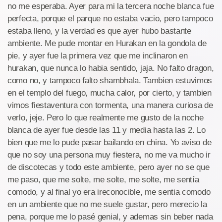
no me esperaba. Ayer para mi la tercera noche blanca fue
perfecta, porque el parque no estaba vacio, pero tampoco
estaba lleno, y la verdad es que ayer hubo bastante
ambiente. Me pude montar en Hurakan en la gondola de
pie, y ayer fue la primera vez que me inclinaron en
hurakan, que nunca lo habia sentido, jaja. No falto dragon,
como no, y tampoco falto shambhala. Tambien estuvimos
en el templo del fuego, mucha calor, por cierto, y tambien
vimos fiestaventura con tormenta, una manera curiosa de
verlo, jeje. Pero lo que realmente me gusto de la noche
blanca de ayer fue desde las 11 y media hasta las 2. Lo
bien que me lo pude pasar bailando en china. Yo aviso de
que no soy una persona muy fiestera, no me va mucho ir
de discotecas y todo este ambiente, pero ayer no se que
me paso, que me solte, me solte, me solte, me sentía
comodo, y al final yo era ireconocible, me sentia comodo
en un ambiente que no me suele gustar, pero merecio la
pena, porque me lo pasé genial, y ademas sin beber nada