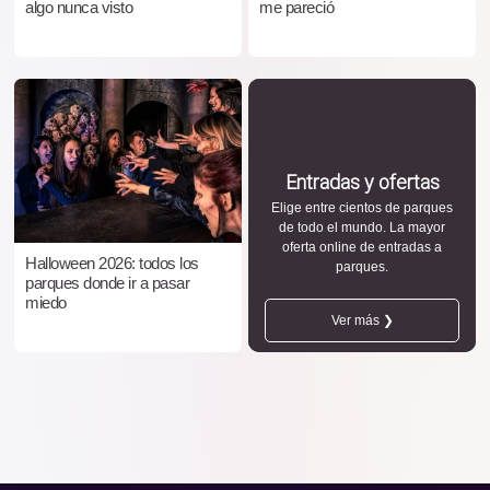
algo nunca visto
me pareció
Entradas y ofertas
Elige entre cientos de parques
de todo el mundo. La mayor
oferta online de entradas a
Halloween 2026: todos los
parques.
parques donde ir a pasar
miedo
Ver más ❯