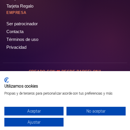
Tarjeta Regalo
EMPRESA
Ser patrocinador
Contacta
Términos de uso
Privacidad
CREADO CON
DESDE BARCELONA
OCIOTUR DIGITAL SL. © Todos los derechos reservados · 2026
Utilizamos cookies
Propias y de terceros para personalizar acorde con tus preferencias y más
Aceptar
No aceptar
Ajustar
¡PÁSALO!
ENTRADAS Y OFERTAS ❯