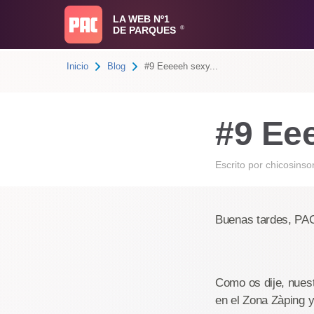
LA WEB Nº1
DE PARQUES
®
Inicio
Blog
#9 Eeeeeh sexy...
#9 Ee
Escrito por
chicosinso
Buenas tardes, PA
Como os dije, nuest
en el Zona Zàping y