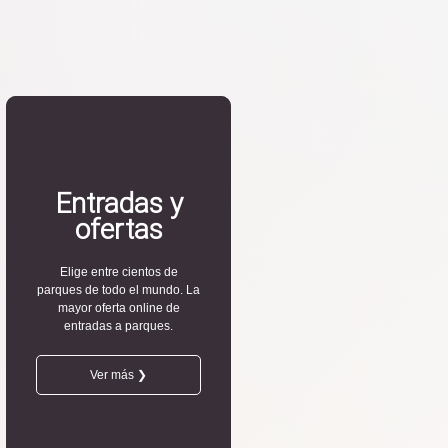
Entradas y
ofertas
Elige entre cientos de
parques de todo el mundo. La
mayor oferta online de
entradas a parques.
Ver más ❯