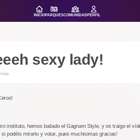
INICIO
PARQUES
COMUNIDAD
PERFIL
eeeh sexy lady!
nrisa
Ceros!
ro instituto, hemos bailado el Gagnam Style, y os traigo el ví
 si podéis mirarlo y votar, pues muchisimas gracias!