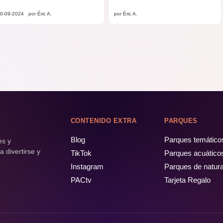
0-09-2024
por Éric A.
por Éric A.
CONTENIDO EXTRA
PARQUES
Blog
Parques temático
es y
 divertirse y
TikTok
Parques acuático
Instagram
Parques de natur
PACtv
Tarjeta Regalo