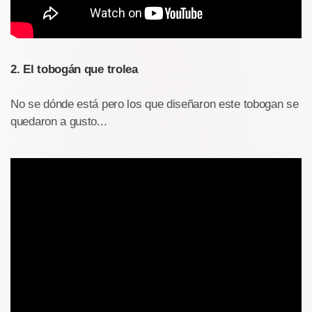
2. El tobogán que trolea
No se dónde está pero los que diseñaron este tobogan se
quedaron a gusto...