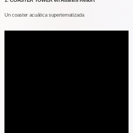
1. COASTER TOWER en Atlantis Resort
Un coaster acuática supertematizada