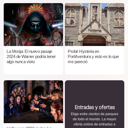
La Monja: El nuevo pasaje
Probé Hysteria en
2024 de Warner podría tener
PortAventura y esto es lo que
algo nunca visto
me pareció
Entradas y ofertas
Elige entre cientos de parques
de todo el mundo. La mayor
oferta online de entradas a