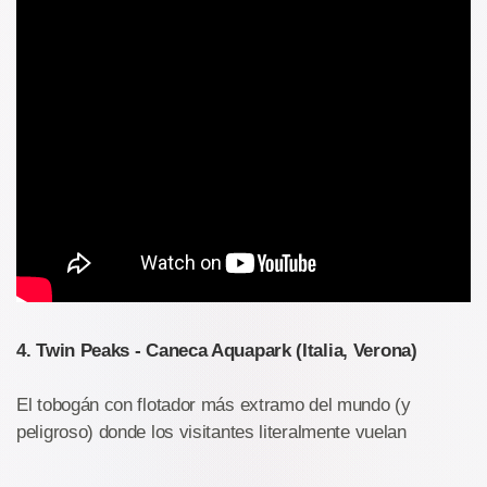
4. Twin Peaks - Caneca Aquapark (Italia, Verona)
El tobogán con flotador más extramo del mundo (y
peligroso) donde los visitantes literalmente vuelan