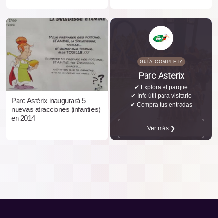
GUÍA COMPLETA
Parc Asterix
✔ Explora el parque
✔ Info útil para visitarlo
Parc Astérix inaugurará 5
✔ Compra tus entradas
nuevas atracciones (infantiles)
en 2014
Ver más ❯