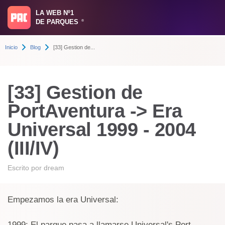
LA WEB Nº1
DE PARQUES
®
Inicio
Blog
[33] Gestion de...
[33] Gestion de
PortAventura -> Era
Universal 1999 - 2004
(III/IV)
Escrito por
dream
Empezamos la era Universal:
1999: El parque pasa a llamarse Universal's Port