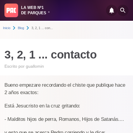
LA WEB Nº1
DE PARQUES
®
Inicio
Blog
3, 2, 1 ... con...
3, 2, 1 ... contacto
Escrito por
guallomin
Bueno empezare recordando el chiste que publique hace
2 años exactos:
Está Jesucristo en la cruz gritando:
- Malditos hijos de perra, Romanos, Hijos de Satanás....
y esto que se acerca Pedro corriendo y le dice: