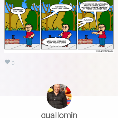
0
guallomin