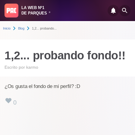
LA WEB Nº1
DE PARQUES
®
Inicio
Blog
1,2... probando...
1,2... probando fondo!!
Escrito por
karmo
¿Os gusta el fondo de mi perfil? :D
0