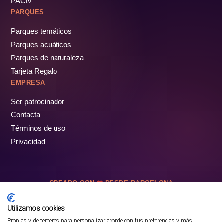
PACtv
PARQUES
Parques temáticos
Parques acuáticos
Parques de naturaleza
Tarjeta Regalo
EMPRESA
Ser patrocinador
Contacta
Términos de uso
Privacidad
CREADO CON
DESDE BARCELONA
OCIOTUR DIGITAL SL. © Todos los derechos reservados · 2026
Utilizamos cookies
Propias y de terceros para personalizar acorde con tus preferencias y más