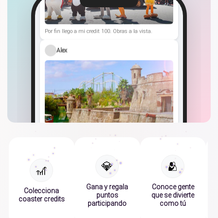
Por fin llego a mi credit 100. Obras a la vista.
Alex
¿Alguien sabe si hay muchas colas estos días?
Marta
💎
🫂
🎢
Gana y regala
Conoce gente
Colecciona
puntos
que se divierte
coaster credits
participando
como tú