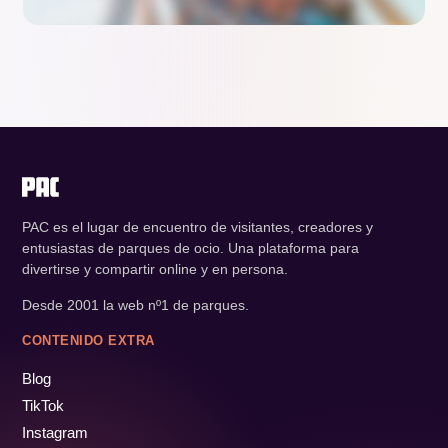
Por fin llego a mi credit 100. Obras a la vista.
Alex
PAC es el lugar de encuentro de visitantes, creadores y
entusiastas de parques de ocio. Una plataforma para
divertirse y compartir online y en persona.
Desde 2001 la web nº1 de parques.
CONTENIDO EXTRA
¿Alguien sabe si hay muchas colas estos días?
Blog
Marta
TikTok
Instagram