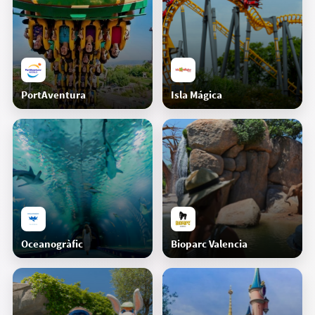
Hoy día en PortAventura
Paula
PortAventura
Isla Mágica
Por fin llego a mi credit 100. Obras a la vista.
Alex
Oceanogràfic
Bioparc Valencia