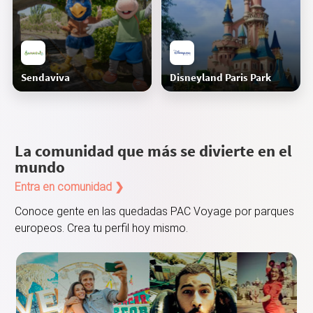
¿Alguien sabe si hay muchas colas estos días?
Sendaviva
Disneyland Paris Park
Marta
La comunidad que más se divierte en el
mundo
Entra en comunidad ❯
Conoce gente en las quedadas PAC Voyage por parques
Oceanografic, lo mejor de valencia
europeos. Crea tu perfil hoy mismo.
Marc