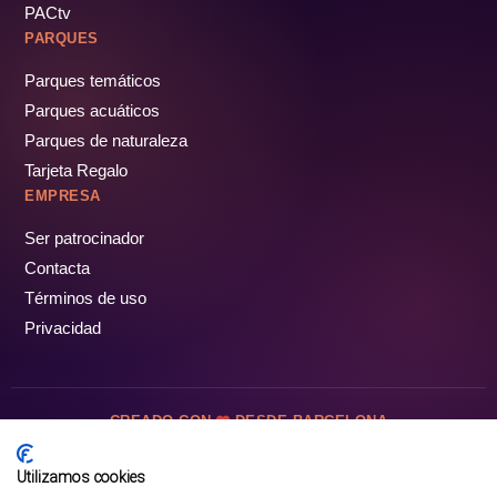
PACtv
PARQUES
Parques temáticos
Parques acuáticos
Parques de naturaleza
Oceanografic, lo mejor de valencia
Tarjeta Regalo
EMPRESA
Marc
Ser patrocinador
Contacta
Términos de uso
Privacidad
CREADO CON
DESDE BARCELONA
Increíble día en PortAventura!
OCIOTUR DIGITAL SL. © Todos los derechos reservados · 2026
Utilizamos cookies